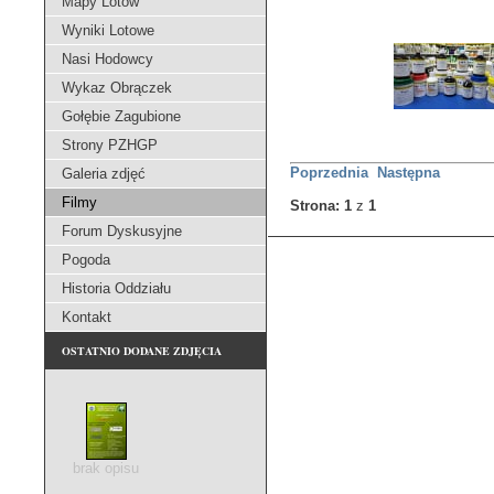
Mapy Lotów
Wyniki Lotowe
Nasi Hodowcy
Wykaz Obrączek
Gołębie Zagubione
Strony PZHGP
Poprzednia
Następna
Galeria zdjęć
Filmy
Strona: 1
z
1
Forum Dyskusyjne
Pogoda
Historia Oddziału
Kontakt
OSTATNIO DODANE ZDJĘCIA
brak opisu