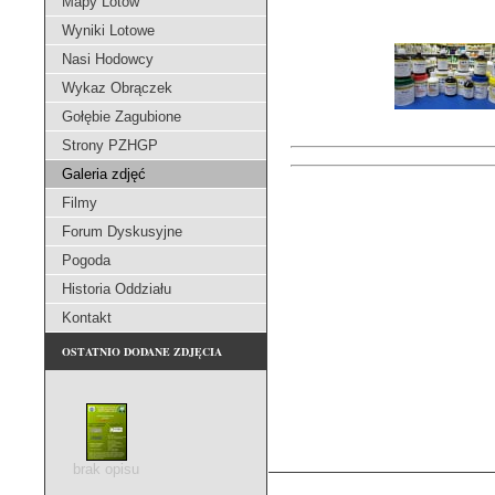
Mapy Lotów
Wyniki Lotowe
Nasi Hodowcy
Wykaz Obrączek
Gołębie Zagubione
Strony PZHGP
Galeria zdjęć
Filmy
Forum Dyskusyjne
Pogoda
Historia Oddziału
Kontakt
OSTATNIO DODANE ZDJĘCIA
brak opisu