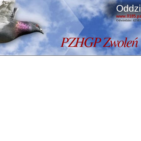
Oddzi
www.
0185
.p
Odwiedzin: 42583
PZHGP
Zwoleń