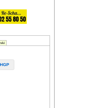
ruki
PZHGP