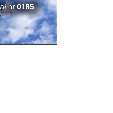
ał nr
0185
zhgp.net
7