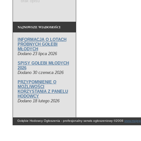
brak opisu
NAJNOWSZE WIADOMOŚCI
INFORMACJA O LOTACH
PRÓBNYCH GOŁEBI
MŁODYCH
Dodano 23 lipca 2026
SPISY GOŁEBI MŁODYCH
2026
Dodano 30 czerwca 2026
PRZYPOMNIENIE O
MOŻLIWOŚCI
KORZYSTANIA Z PANELU
HODOWCY
Dodano 18 lutego 2026
Gołębie Hodowcy Ogłoszenia - profesjonalny serwis ogłoszeniowy ©2008
www.mojego