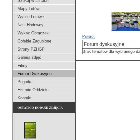
Szukaj w Listach
Mapy Lotów
Wyniki Lotowe
Nasi Hodowcy
Wykaz Obrączek
Powrót
Gołębie Zagubione
Forum dyskusyjne
Strony PZHGP
Brak tematów dla wybranego dz
Galeria zdjęć
Filmy
Forum Dyskusyjne
Pogoda
Historia Oddziału
Kontakt
OSTATNIO DODANE ZDJĘCIA