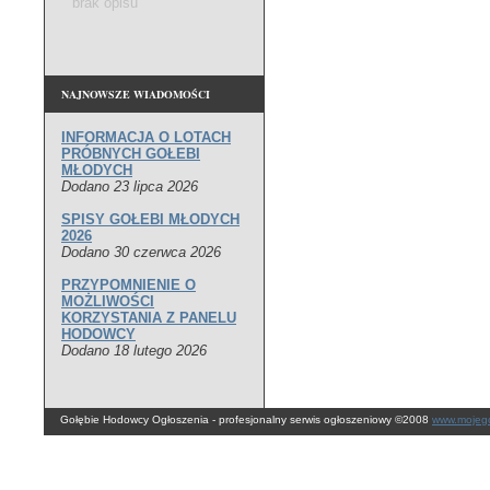
brak opisu
NAJNOWSZE WIADOMOŚCI
INFORMACJA O LOTACH
PRÓBNYCH GOŁEBI
MŁODYCH
Dodano 23 lipca 2026
SPISY GOŁEBI MŁODYCH
2026
Dodano 30 czerwca 2026
PRZYPOMNIENIE O
MOŻLIWOŚCI
KORZYSTANIA Z PANELU
HODOWCY
Dodano 18 lutego 2026
Gołębie Hodowcy Ogłoszenia - profesjonalny serwis ogłoszeniowy ©2008
www.mojego