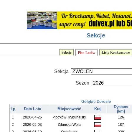
Sekcje
Sekcje
Listy Konkursowe
Plan Lotów
Sekcja
Sezon
Gołębie Dorosłe
Dystans
Lp
Data Lotu
Miejscowość
Kraj
[km]
1
2026-04-26
Piotrków Trybunalski
126
2
2026-05-03
Zduńska Wola
187