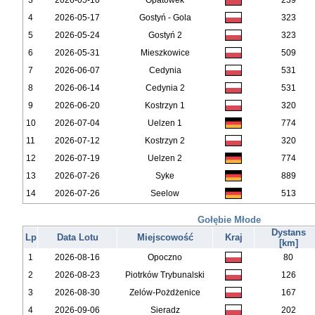
3
2026-05-10
Opatówek
239
4
2026-05-17
Gostyń - Gola
323
5
2026-05-24
Gostyń 2
323
6
2026-05-31
Mieszkowice
509
7
2026-06-07
Cedynia
531
8
2026-06-14
Cedynia 2
531
9
2026-06-20
Kostrzyn 1
320
10
2026-07-04
Uelzen 1
774
11
2026-07-12
Kostrzyn 2
320
12
2026-07-19
Uelzen 2
774
13
2026-07-26
Syke
889
14
2026-07-26
Seelow
513
Gołębie Młode
Dystans
Lp
Data Lotu
Miejscowość
Kraj
[km]
1
2026-08-16
Opoczno
80
2
2026-08-23
Piotrków Trybunalski
126
3
2026-08-30
Zelów-Pożdżenice
167
4
2026-09-06
Sieradz
202