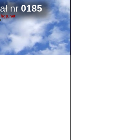
ał nr
0185
zhgp.net
1