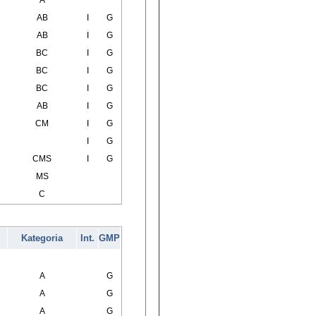
A
AB
I
G
AB
I
G
BC
I
G
BC
I
G
BC
I
G
AB
I
G
CM
I
G
I
G
CMS
I
G
MS
C
Kategoria
Int.
GMP
A
G
A
G
A
G