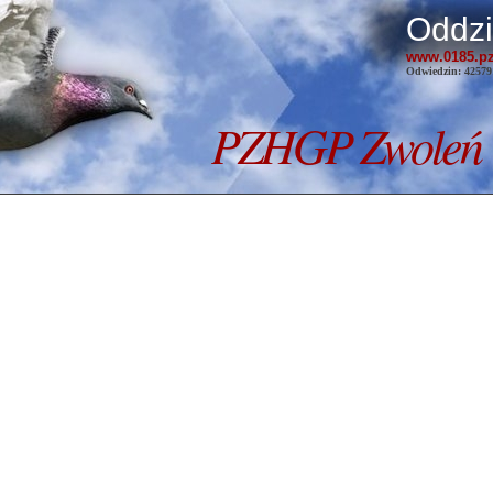
Oddzi
www.
0185
.p
Odwiedzin: 42579
PZHGP
Zwoleń